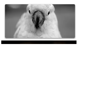
Unknown Track
Unknown Artist
00:00
/
00:00